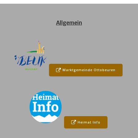
Allgemein
Marktgemeinde Ottobeuren
Heimat Info