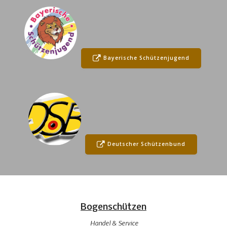
Bayerische Schützenjugend
Deutscher Schützenbund
Bogenschützen
Handel & Service