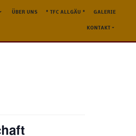
ÜBER UNS
* TFC ALLGÄU *
GALERIE
KONTAKT
haft