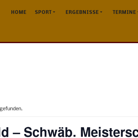
HOME
SPORT
ERGEBNISSE
TERMINE
tgefunden.
d – Schwäb. Meistersc